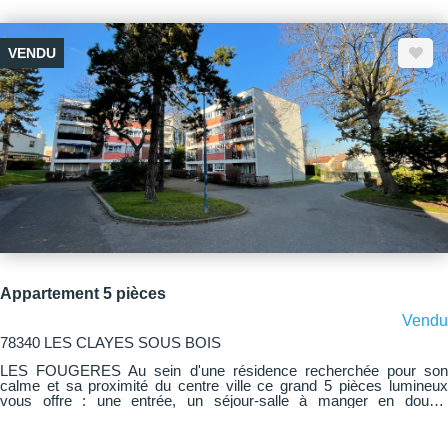
Loyer de 760€ H.C. Charges annuelles : 1163€
VENDU
Appartement 5 pièces
Vendu
78340 LES CLAYES SOUS BOIS
LES FOUGERES Au sein d'une résidence recherchée pour son
calme et sa proximité du centre ville ce grand 5 pièces lumineux
vous offre : une entrée, un séjour-salle à manger en double
exposition avec loggia plein sud, une cuisine aménagée et équipée.
dégagement avec placards, 3 chambres dont une avec placard et
une avec point d'eau, salle de douches et WC séparés. Cave et