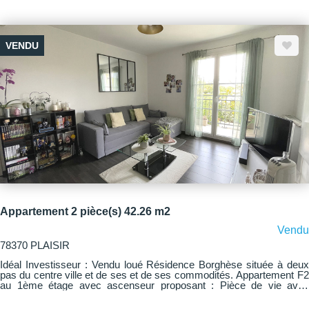
placard, un salon/séjour avec balcon sans vis-à-vis, une cuisine
ouverte aménagée et équipée, 2 chambres, une salle de douches,
un WC indépendant. Une grande cave et une place de parking privé
complètent ce bien. Visite virtuelle disponible en dessous de
VENDU
l'annonce.
Appartement 2 pièce(s) 42.26 m2
Vendu
78370 PLAISIR
Idéal Investisseur : Vendu loué Résidence Borghèse située à deux
pas du centre ville et de ses et de ses commodités. Appartement F2
au 1ème étage avec ascenseur proposant : Pièce de vie avec
balcon, cuisine équipée, chambre, salle de bains, WC séparés.
L'appartement bénéficie également d'une place de parking extérieur.