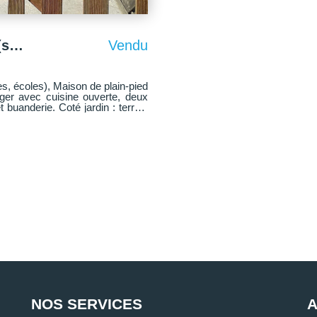
Maison Les Clayes Sous Bois 4 pièce(s) 68 m2
Vendu
, écoles), Maison de plain-pied
ger avec cuisine ouverte, deux
uanderie. Coté jardin : terrain
ntiel.
NOS SERVICES
A