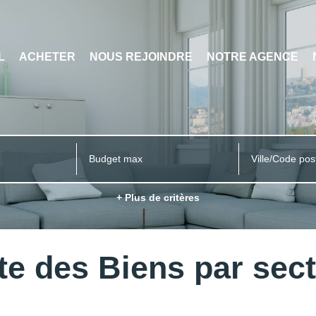
L
ACHETER
NOUS REJOINDRE
NOTRE AGENCE
Ville/Code pos
+ Plus de critères
te des Biens par sec