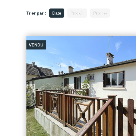
Trier par :
Date
Prix -/+
Prix +/-
VENDU