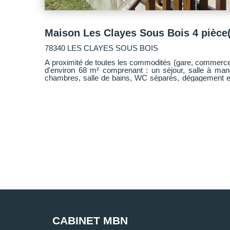
78340 LES CLAYES SOUS BOIS
A proximité de toutes les commodités (gare, commerces
d'environ 68 m² comprenant : un séjour, salle à man
chambres, salle de bains, WC séparés, dégagement et b
de 498 m² avec terrasse de 30 m² et Garage. Beau pote
CABINET MBN