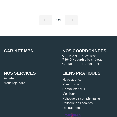
comprend : une entrée, un salon/séjour avec cheminée donnant sur
deux terrasses, une cuisine indépendante aménagée et équipée,
deux chambres avec placard, une salle de bains et un WC
indépendant. A l'étage: un palier desservant 3 chambres avec
placards, et un dégagement. Un garage indépendant complète
également ce bien édifié sur un terrain clos et arboré de 845m².
1/1
TRAVAUX A PREVOIR.
CABINET MBN
NOS COORDONNÉES
9 rue du Dr Grellière
78640 Neauphle-le-château
Tél. : +33 1 58 39 30 31
NOS SERVICES
LIENS PRATIQUES
Acheter
Notre agence
Nous rejoindre
Plan du site
Contactez-nous
Mentions
Politique de confidentialité
Politique des cookies
Recrutement