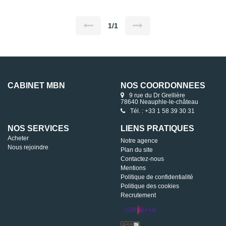
cellier/buanderie et un WC séparés. Dans la partie nuit un
dégagement pouvant être aménagé en bureau ou dressing
dessert 3 chambres et une salle d'eau entièrement rénovée.
Une place de parking et 2 caves complètent le tout.
1/1
CABINET MBN
NOS COORDONNÉES
9 rue du Dr Grellière
78640 Neauphle-le-château
Tél. : +33 1 58 39 30 31
NOS SERVICES
LIENS PRATIQUES
Acheter
Notre agence
Nous rejoindre
Plan du site
Contactez-nous
Mentions
Politique de confidentialité
Politique des cookies
Recrutement