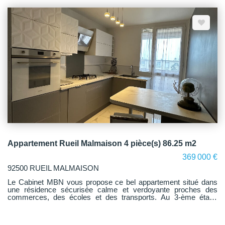
de 10 et 13 m2 avec placard, salle de douches et WC séparés.
Une cave complète ce bien. Un parking collectif est accessible
aux résidents uniquement. L'appartement se situe à proximité
de toutes les commodités ( hyper-marché, pharmacie,
restaurants, crèche, fleuriste ect). La gare de Vanves - Malakoff
est à seulement 3 mn à pieds, le métro Malakoff - Plateau de
Vanves ligne 13 sont à 5 mn à pieds. Les stations des bus 59,
89 et 126 sont à moins de 2mn à pied. Visite virtuelle disponible
en dessous de l'annonce.
Appartement Rueil Malmaison 4 pièce(s) 86.25 m2
369 000 €
92500 RUEIL MALMAISON
Le Cabinet MBN vous propose ce bel appartement situé dans
une résidence sécurisée calme et verdoyante proches des
commerces, des écoles et des transports. Au 3-ème étage
avec ascenseur Il vous propose : une entrée avec placard, un
séjour lumineux exposé SUD/OUEST avec accès au balcon
terrasse, une cuisine aménagée et équipée rénovée, un