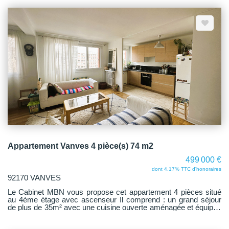
comprend un dégagement avec placard desservant 2
chambres, une salle de bains et un WC indépendant. Une place
de parking et une cave complètent ce bien. VISITE 360
DISPONIBLE JUSTE EN DESSOUS DE L'ANNONCE.
Appartement Vanves 4 pièce(s) 74 m2
499 000 €
dont 4.17% TTC d'honoraires
92170 VANVES
Le Cabinet MBN vous propose cet appartement 4 pièces situé
au 4ème étage avec ascenseur Il comprend : un grand séjour
de plus de 35m² avec une cuisine ouverte aménagée et équipée
avec cellier et un espace salle à manger, un dégagement avec
de nombreux rangements, 2 chambres d'une surface respective