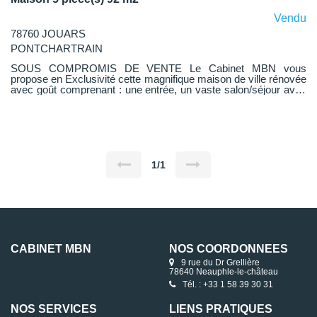
Vendu
78760 JOUARS
PONTCHARTRAIN
SOUS COMPROMIS DE VENTE Le Cabinet MBN vous
propose en Exclusivité cette magnifique maison de ville rénovée
avec goût comprenant : une entrée, un vaste salon/séjour avec
poêle à bois, une cuisine ouverte aménagée et équipée, un
dégagement, une salle d'eau et un WC indépendant. A l'étage:
un pallier desservant deux chambres lumineuses, un bureau
avec coin nuit. Cette maison bénéficie également d'une cave
voutée et de deux agréables jardins clos/paysagé offrant
différents espaces de détentes dans l'un desquels vous y
trouverez un puit. Visite virtuelle disponible
1/1
CABINET MBN
NOS COORDONNÉES
9 rue du Dr Grellière
78640 Neauphle-le-château
Tél. : +33 1 58 39 30 31
NOS SERVICES
LIENS PRATIQUES