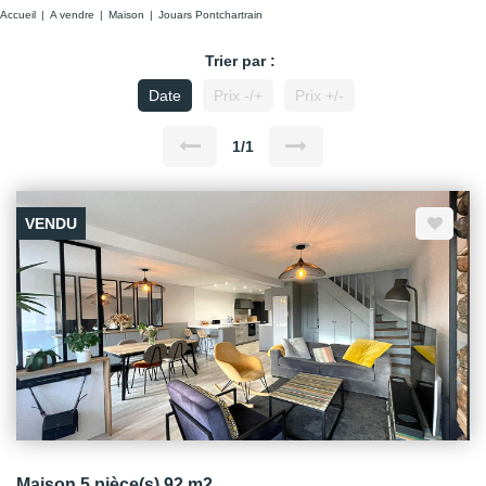
Accueil
A vendre
Maison
Jouars Pontchartrain
Trier par :
Date
Prix -/+
Prix +/-
1/1
VENDU
Maison 5 pièce(s) 92 m2