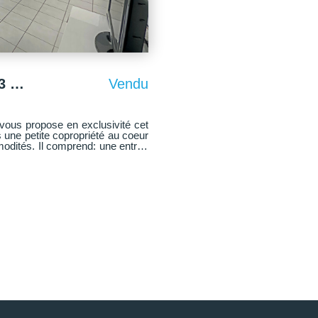
Appartement Le Perray En Yvelines 3 pièce(s) 55 m2
Vendu
une petite copropriété au coeur
modités. Il comprend: une entrée
lcon sans vis-à-vis, une cuisine
ne salle de douches, un WC
king privé complètent ce bien.