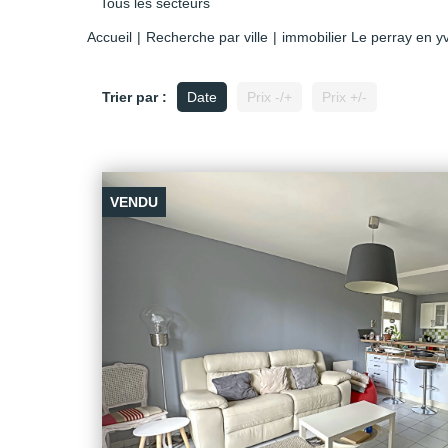
Tous les secteurs
Accueil
Recherche par ville
immobilier Le perray en y
Trier par :
Date
Prix -/+
Prix +/-
VENDU