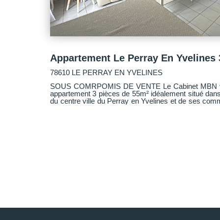
78610 LE PERRAY EN YVELINES
SOUS COMRPOMIS DE VENTE Le Cabinet MBN vous propose en exclusivité cet
appartement 3 pièces de 55m² idéalement situé dans 
du centre ville du Perray en Yvelines et de ses com
et dégagement avec placard, un salon/séjour avec ba
ouverte aménagée et équipée, 2 chambres, u
indépendant. Une grande cave et une place de par
Visite virtuelle disponible en dessous de l'annonce.